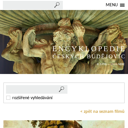
MENU
ENCYKLOPEDIE
ČESKÝCH BUDĚJOVIC
© 1998 — 2026 NEBE
rozšířené vyhledávání
< zpět na seznam filmů