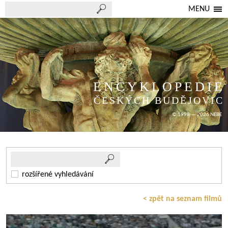
MENU
ENCYKLOPEDIE
ČESKÝCH BUDĚJOVIC
© 1998 — 2026 NEBE
rozšířené vyhledávání
< zpět na seznam filmů