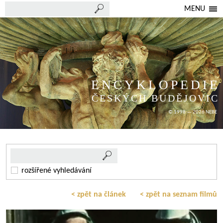
MENU
ENCYKLOPEDIE
ČESKÝCH BUDĚJOVIC
© 1998 — 2026 NEBE
rozšířené vyhledávání
< zpět na článek
< zpět na seznam filmů