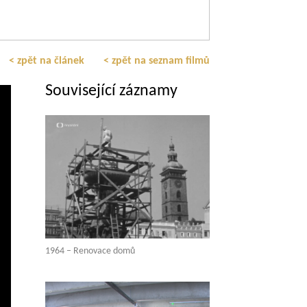
< zpět na článek
< zpět na seznam filmů
Související záznamy
1964 – Renovace domů