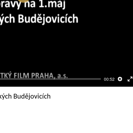
Přehrát
00:52
Nasta
R
c
ských Budějovicích
o