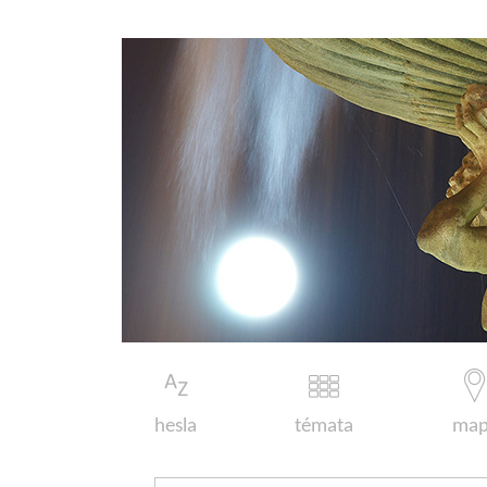
hesla
témata
map