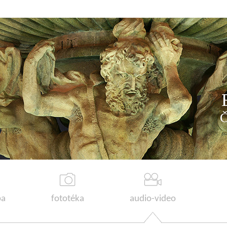
a
fototéka
audio-video