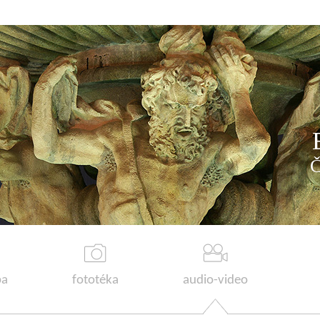
a
fototéka
audio-video