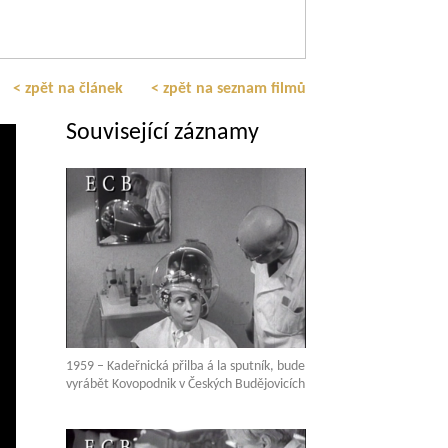
< zpět na článek
< zpět na seznam filmů
Související záznamy
1959 – Kadeřnická přilba á la sputník, bude
vyrábět Kovopodnik v Českých Budějovicích