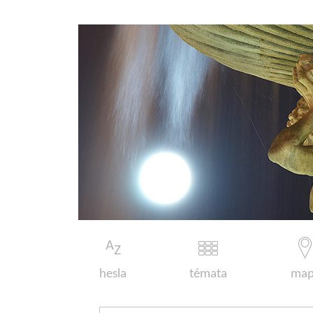
hesla
témata
map