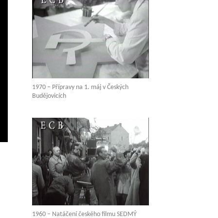
1970 – Přípravy na 1. máj v Českých
Budějovicích
vení
ežim
elé
brazovky
1960 – Natáčení českého filmu SEDMÝ