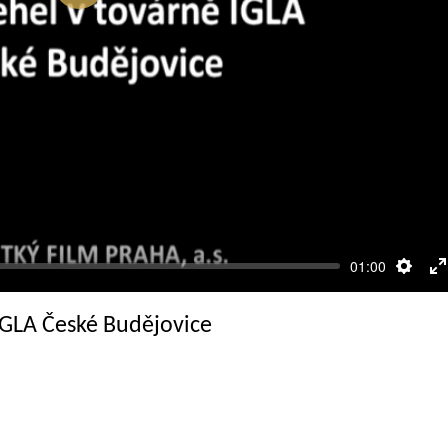
Přehrát
01:00
Nasta
R
c
IGLA České Budějovice
o