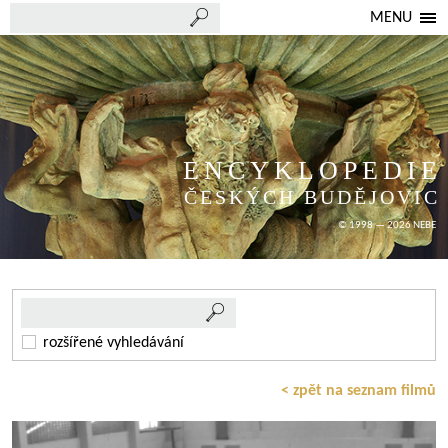
MENU
ENCYKLOPEDIE
ČESKÝCH BUDĚJOVIC
© 1998 — 2026 NEBE
rozšířené vyhledávání
< zpět na seznam filmů