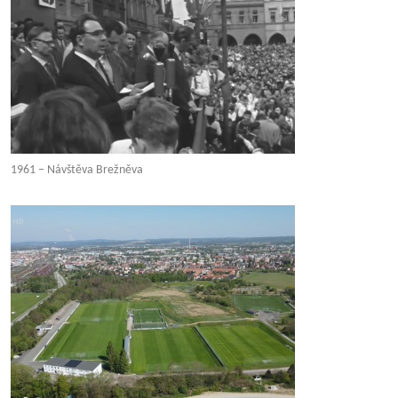
1961 – Návštěva Brežněva