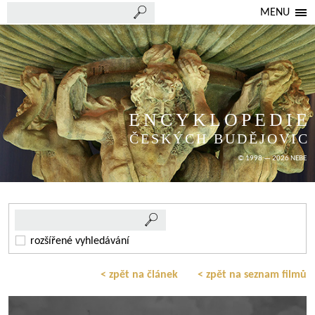
MENU
ENCYKLOPEDIE
ČESKÝCH BUDĚJOVIC
© 1998 — 2026 NEBE
rozšířené vyhledávání
< zpět na článek
< zpět na seznam filmů