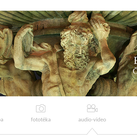
a
fototéka
audio-video