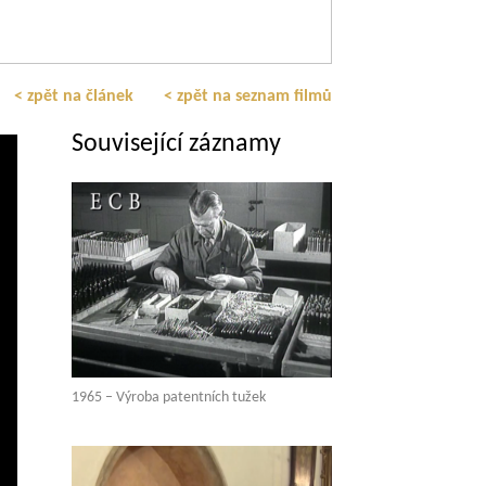
< zpět na článek
< zpět na seznam filmů
Související záznamy
1965 – Výroba patentních tužek