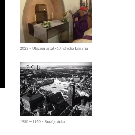
2023 – Uložení ostatků Jindřicha Libraria
vení
ežim
elé
brazovky
1950—1960 – Budějovicko