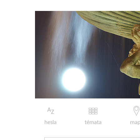
hesla
témata
map