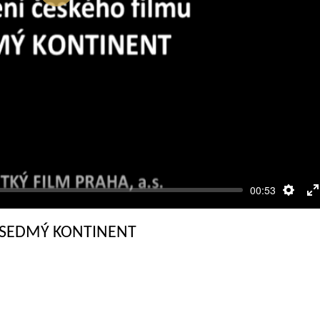
Přehrát
00:53
Nasta
R
c
mu SEDMÝ KONTINENT
o