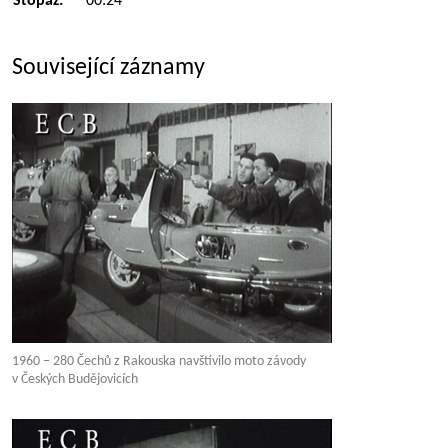
Stopáž:
00:24
Související záznamy
1960 – 280 Čechů z Rakouska navštívilo moto závody
v Českých Budějovicích