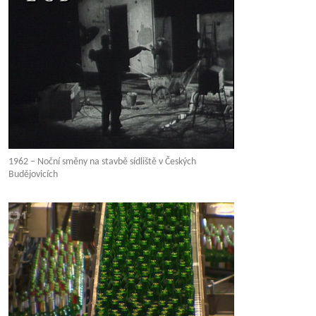
1962 – Noční směny na stavbě sídliště v Českých
Budějovicích