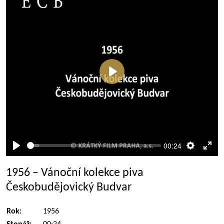
Přehrát
00:24
Přehrát
Nastaven
Rež
celé
1956 – Vánoční kolekce piva
obra
Českobudějovický Budvar
Rok:
1956