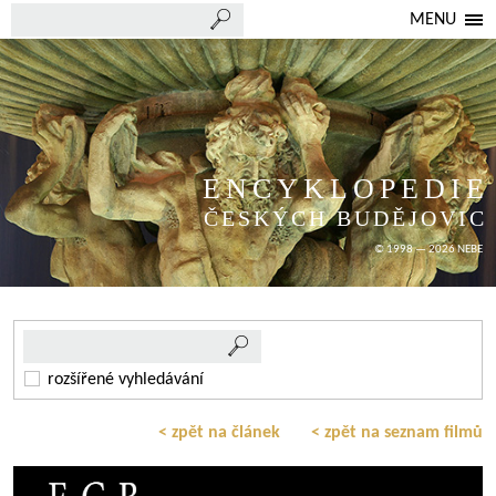
MENU
ENCYKLOPEDIE
ČESKÝCH BUDĚJOVIC
© 1998 — 2026 NEBE
rozšířené vyhledávání
< zpět na článek
< zpět na seznam filmů