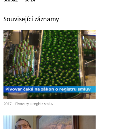
Stopáž:
00:24
Související záznamy
2017 – Pivovary a registr smluv