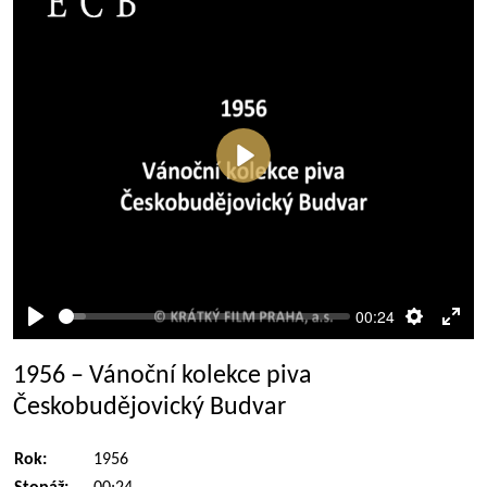
Přehrát
00:24
Přehrát
Nastaven
Rež
celé
1956 – Vánoční kolekce piva
obra
Českobudějovický Budvar
Rok:
1956