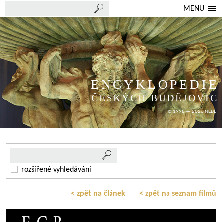
MENU
ENCYKLOPEDIE
ČESKÝCH BUDĚJOVIC
© 1998 — 2026 NEBE
rozšířené vyhledávání
< zpět na článek
< zpět na seznam filmů