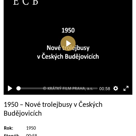
Přehrát
00:58
Přehrát
Nastaven
Rež
celé
1950 – Nové trolejbusy v Českých
obra
Budějovicích
Rok:
1950