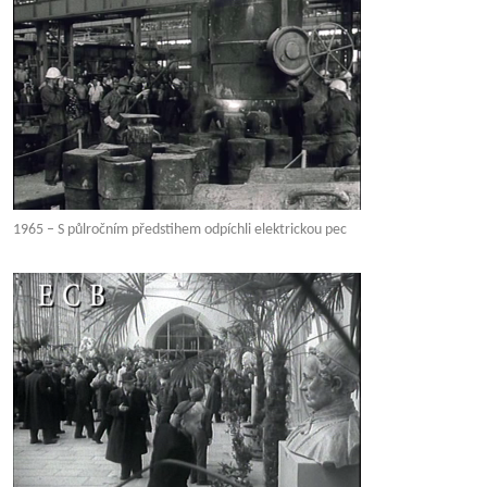
1965 – S půlročním předstihem odpíchli elektrickou pec