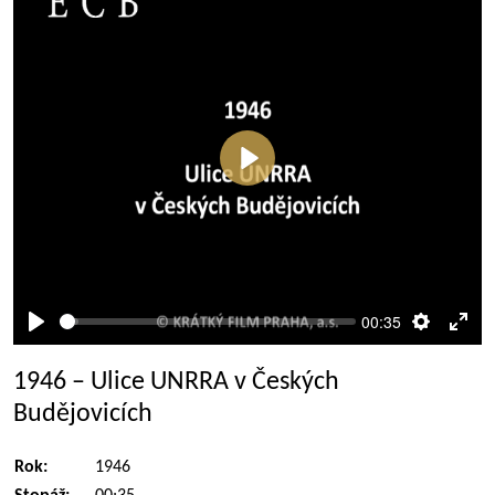
Přehrát
00:35
Přehrát
Nastaven
Rež
celé
1946 – Ulice UNRRA v Českých
obra
Budějovicích
Rok:
1946