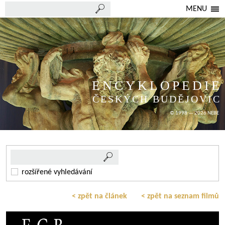
MENU
ENCYKLOPEDIE
ČESKÝCH BUDĚJOVIC
© 1998 — 2026 NEBE
rozšířené vyhledávání
< zpět na článek
< zpět na seznam filmů