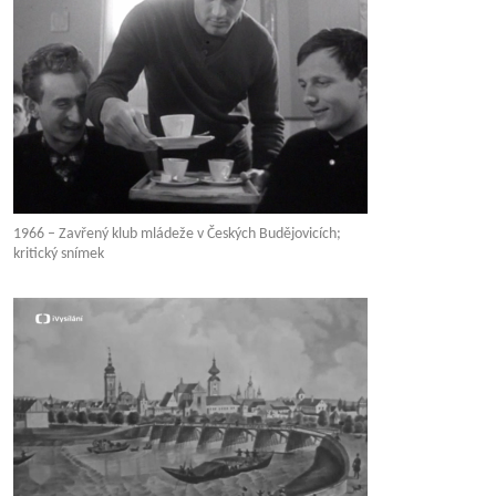
1966 – Zavřený klub mládeže v Českých Budějovicích;
kritický snímek