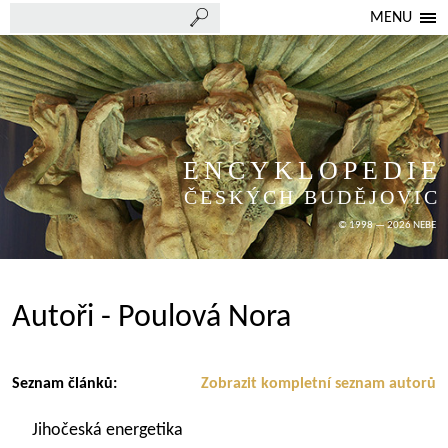
MENU
ENCYKLOPEDIE
ČESKÝCH BUDĚJOVIC
© 1998 — 2026 NEBE
Autoři - Poulová Nora
Seznam článků:
Zobrazit kompletní seznam autorů
Jihočeská energetika